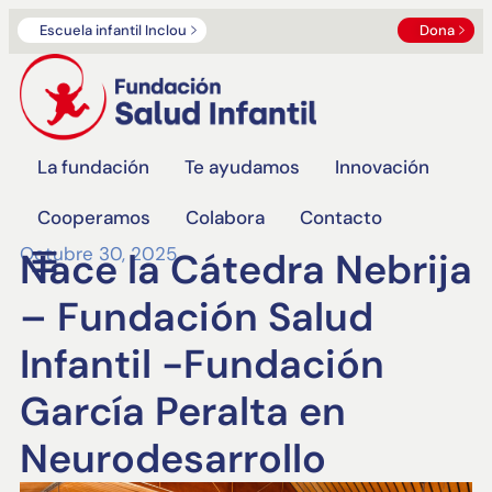
Escuela infantil Inclou
Dona
La fundación
Te ayudamos
Innovación
Cooperamos
Colabora
Contacto
Octubre 30, 2025
Nace la Cátedra Nebrija
– Fundación Salud
Infantil -Fundación
García Peralta en
Neurodesarrollo